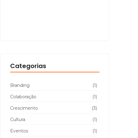
O Silêncio que Comunica:
Timidez, Perfil Comportamental
e o Marketing de Verdade
Categorias
Branding
(1)
Colaboração
(1)
Crescimento
(3)
Cultura
(1)
Eventos
(1)