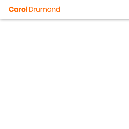
O Silêncio
Comportamen
Marketing não é apen
envolve repertóri