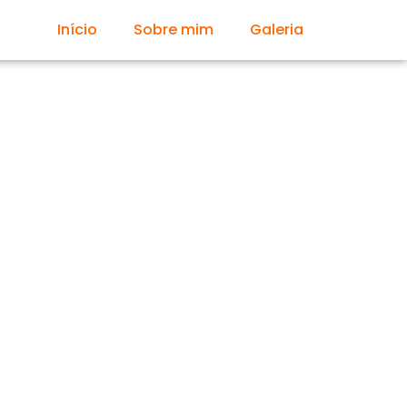
Início
Sobre mim
Galeria
, Perfil
e Verdade
e. Marketing
keting de