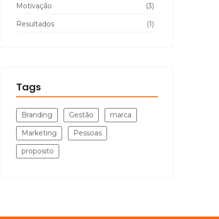
Motivação
(3)
Resultados
(1)
Tags
Branding
Gestão
marca
Marketing
Pessoas
proposito