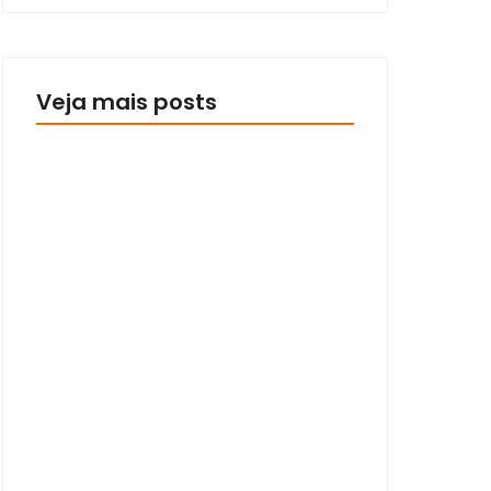
Veja mais posts
Quando foi a última vez que
você se emocionou com uma
marca?